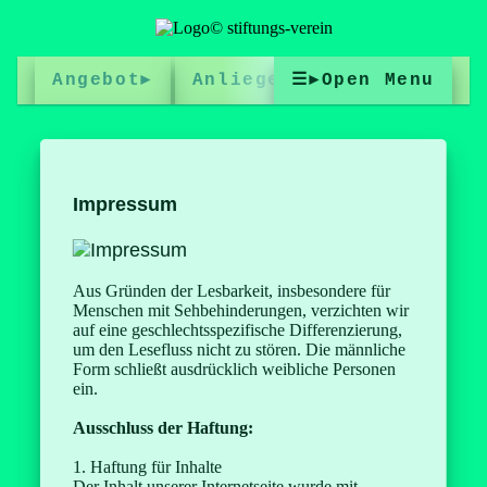
Angebot►
Anliegen
☰►Open Menu
Gesuch►
Mithilfe
Formulare►
Infobox
Spenden
Jahre
Impressum
J.J.Nebis
Kontakt►
Impressum
Aus Gründen der Lesbarkeit, insbesondere für
Menschen mit Sehbehinderungen, verzichten wir
auf eine geschlechtsspezifische Differenzierung,
um den Lesefluss nicht zu stören. Die männliche
Form schließt ausdrücklich weibliche Personen
ein.
Ausschluss der Haftung:
1. Haftung für Inhalte
Der Inhalt unserer Internetseite wurde mit